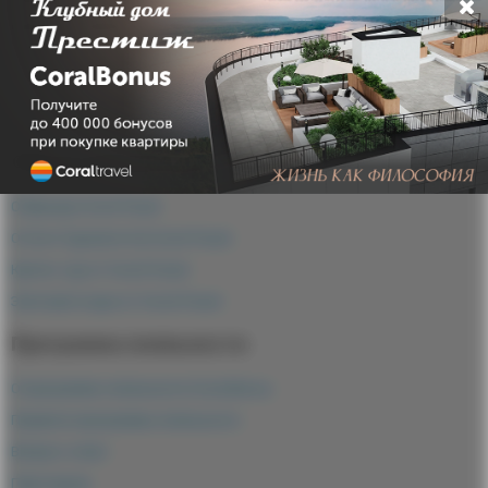
Москва и Пхеньян – Хабаровск, которое было
приостановлено в 2020 году из-за пандемии COVID-19.
Общая информация
О бренде Coral Travel
О Сети Турагентств Coral Travel
Купить тур от Coral Travel
Элитный отдых от Coral Travel
Программа лояльности
О программе лояльности Coral Bonus
Правила программы лояльности
Вопрос-ответ
Партнерам