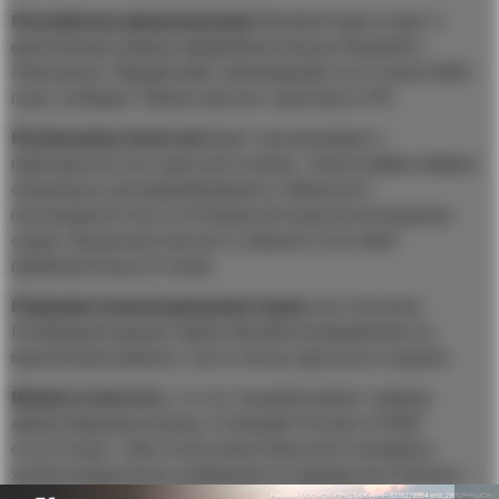
Российская авиакомпания
Nordwind приступает к
выполнению прямых авиарейсов между Москвой и
Пхеньяном. Первый рейс запланирован на 27 июля 2024
года, сообщает Министерство транспорта РФ.
Расписание полетов
будет организовано с
периодичностью один раз в месяц. Такой график выбран
специально для формирования стабильного
пассажиропотока и оптимальной загрузки воздушных
судов. Продолжительность перелета составит
приблизительно 8 часов.
Разрешительная документация
уже получена:
Росавиация предоставила Nordwind разрешение на
выполнение рейсов с частотой до двух раз в неделю.
Важно отметить
, что на текущий момент прямое
авиасообщение между столицами России и КНДР
отсутствует. При этом в июне было восстановлено
железнодорожное сообщение по маршрутам Пхеньян –