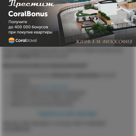
Почему стоит выбрать Грузовичкоф?
Удобный интерфейс
Профессионализм и опыт сотрудников
Широкий спектр услуг
Современное оборудование
Гибкие условия оплаты
Оперативность и надёжность
Только для владельцев карт CoralBonus сервис Грузовичкоф
дарит
скидку 17%
на все услуги!
Как воспользоваться предложением?
Нажмите на кнопку
«Получить промокод»
на этой
странице
Перейдите на
сайт партнёра
Введите адреса погрузки и разгрузки
Нажмите на кнопку «Ваши скидки»
Введите полученный промокод
Перейти на сайт партнёра
Реклама. ООО «Автофлот-Столица» ИНН 7719425252
erid:LjN8K63jN