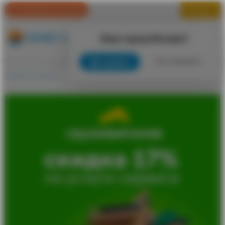
Вход/регистрация
Москва
Ваш город Москва?
0
Да, верно
Нет, изменить
Главная страница
Клуб привилегий
Сервисы
Грузовичкоф