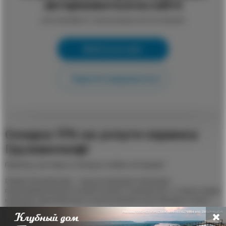
авторизоваться на сайте
или пройдите процедуру регистрации
Войти на сайт
Зарегистрироваться
Скидка 17% на услуги сервиса
Грузовичкоф!
Переезд, доставка и помощь в любых ситуациях!
Сервис Грузовичкоф — одна из ведущих компаний -
грузоперевозчиков по всей России и странам СНГ, а также лидер
на рынке транспортных и логистических услуг Москвы и Санкт-
Петербурга.